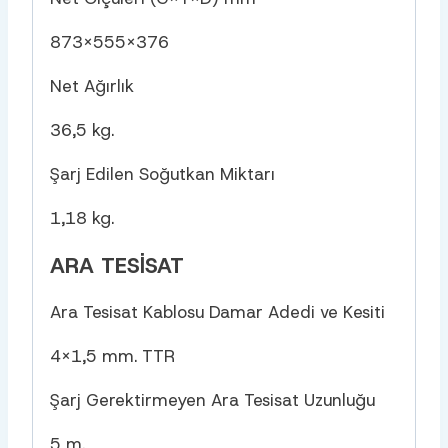
873×555×376
Net Ağırlık
36,5 kg.
Şarj Edilen Soğutkan Miktarı
1,18 kg.
ARA TESISAT
Ara Tesisat Kablosu Damar Adedi ve Kesiti
4×1,5 mm. TTR
Şarj Gerektirmeyen Ara Tesisat Uzunluğu
5 m.