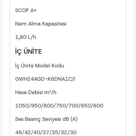
SCOP A+
Nem Alma Kapasitesi
1,80 L/h
İÇ ÜNITE
İç Ünite Model Kodu
GWH24AGD-K6DNA1C/I
Hava Debisi m³/h
1050/950/800/750/700/650/600
Ses Basınç Seviyesi dB (A)
46/42/40/37/35/32/30