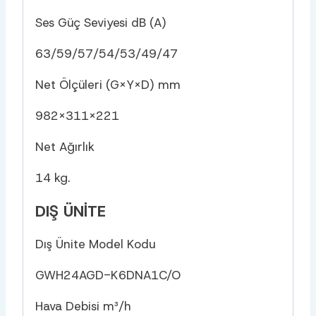
Ses Güç Seviyesi dB (A)
63/59/57/54/53/49/47
Net Ölçüleri (G×Y×D) mm
982×311×221
Net Ağırlık
14 kg.
DIŞ ÜNITE
Dış Ünite Model Kodu
GWH24AGD-K6DNA1C/O
Hava Debisi m³/h